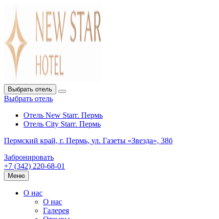
Выбрать отель
Выбрать отель
Отель New Star
г. Пермь
Отель City Star
г. Пермь
Пермский край,
г. Пермь,
ул. Газеты «Звезда», 38б
Забронировать
+7 (342) 220-68-01
Меню
О нас
О нас
Галерея