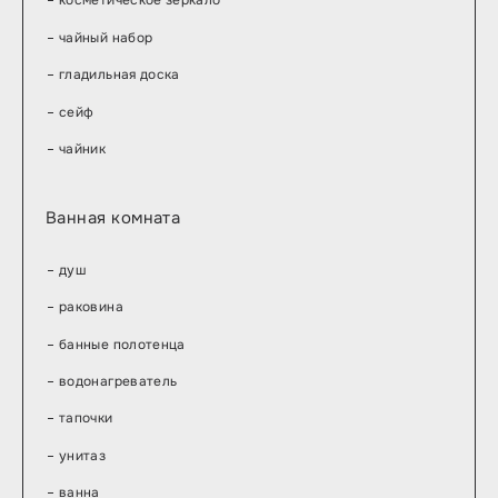
косметическое зеркало
чайный набор
гладильная доска
сейф
чайник
Ванная комната
душ
раковина
банные полотенца
водонагреватель
тапочки
унитаз
ванна