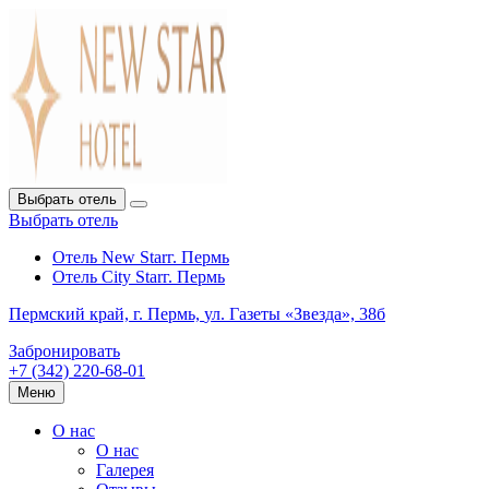
Выбрать отель
Выбрать отель
Отель New Star
г. Пермь
Отель City Star
г. Пермь
Пермский край,
г. Пермь,
ул. Газеты «Звезда», 38б
Забронировать
+7 (342) 220-68-01
Меню
О нас
О нас
Галерея