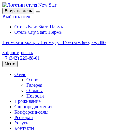
Выбрать отель
Выбрать отель
Отель New Star
г. Пермь
Отель City Star
г. Пермь
Пермский край,
г. Пермь,
ул. Газеты «Звезда», 38б
Забронировать
+7 (342) 220-68-01
Меню
О нас
О нас
Галерея
Отзывы
Новости
Проживание
Спецпредложения
Конференц-залы
Ресторан
Услуги
Контакты